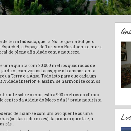
Qua
 de terra ladeada, quer a Norte quer a Sul pelo
 Espichel, o Espaço de Turismo Rural «entre mar e
ocal de plena afinidade com a natureza
 de uma quinta com 30.000 metros quadrados de
 jardim, com vários lagos, que o transportam a
o), a Terra e a Água. Tudo isto para que cada um
riatividade interior, e, assim, se harmonize com os
brante sobre o mar, está a 900 metros da «Praia
do centro da Aldeia do Meco e da 1ª praia naturista
oderão deliciar-se com um ovo quente ou uma
Lo
has (ou das codornizes) da própria quinta e, à
as rãs…