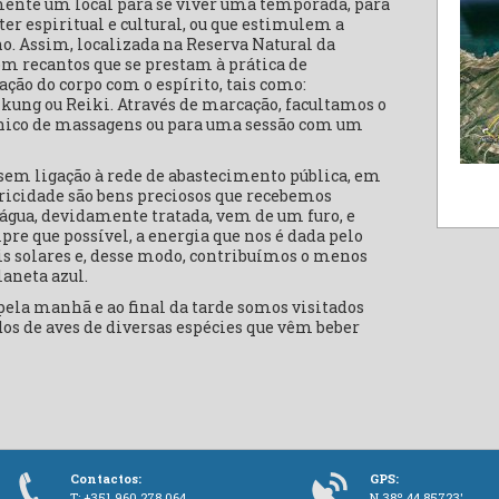
ente um local para se viver uma temporada, para
er espiritual e cultural, ou que estimulem a
no. Assim, localizada na Reserva Natural da
com recantos que se prestam à prática de
ção do corpo com o espírito, tais como:
i kung ou Reiki. Através de marcação, facultamos o
nico de massagens ou para uma sessão com um
em ligação à rede de abastecimento pública, em
tricidade são bens preciosos que recebemos
 água, devidamente tratada, vem de um furo, e
pre que possível, a energia que nos é dada pelo
is solares e, desse modo, contribuímos o menos
laneta azul.
ela manhã e ao final da tarde somos visitados
dos de aves de diversas espécies que vêm beber
Contactos:
GPS:
T: +351 960 278 064
N 38º 44.85723'