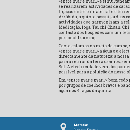
«entre mar e mar…» é simultaneam
se realizarem actividades de caráct
ligação entre o imaterial e o terre
Arrábida, a quinta possui jardins 
actividades que harmonizam a rela
Meditação, Ioga, Tai chi Chuan, Ch
contacto dos hóspedes com um téc
personal training.
Como estamos no meio do campo, s
«entre mar e mar…» a água e a elec
directamente da natureza: a nossa
para a retirar da terra usamos, sem
Sol. A electricidade vem dos painé
possível para a poluição do nosso p
Em «entre mar e mar…», bem cedo p
por grupos de coelhos bravos e ban
água nos 4 lagos da quinta.
Morada:
Rua das Ferroas