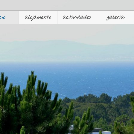
cio
alojamento
actividades
galeria