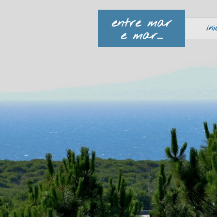
entre mar
iní
e mar...