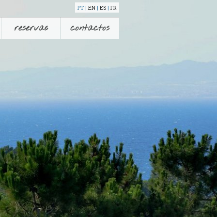
PT |
EN
|
ES
|
FR
reservas
contactos